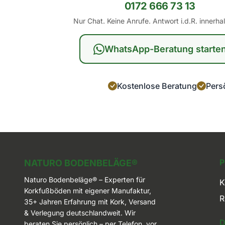
0172 666 73 13
Nur Chat. Keine Anrufe. Antwort i.d.R. innerha
WhatsApp-Beratung starte
Kostenlose Beratung
Persö
Naturo Bodenbeläge
NATURO BODENBELÄGE®
Naturo Bodenbeläge® – Experten für
K
Korkfußböden mit eigener Manufaktur,
R
35+ Jahren Erfahrung mit Kork, Versand
& Verlegung deutschlandweit. Wir
D
beraten Sie persönlich – per Telefon, vor