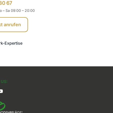
30 67
o – Sa 09:00 – 20:00
kt anrufen
rk-Expertise
US: