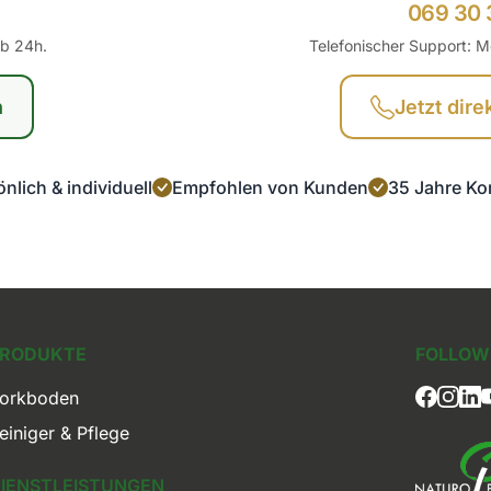
069 30 
lb 24h.
Telefonischer Support: M
n
Jetzt dire
nlich & individuell
Empfohlen von Kunden
35 Jahre Ko
PRODUKTE
FOLLOW 
orkboden
einiger & Pflege
IENSTLEISTUNGEN