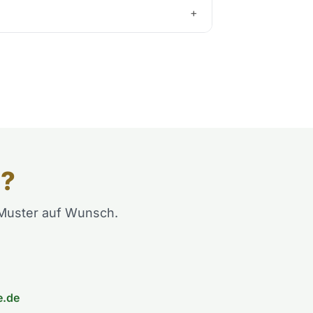
+
n?
e Muster auf Wunsch.
e.de