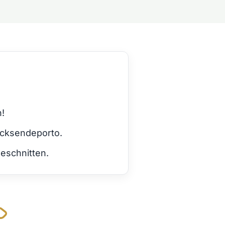
h!
ücksendeporto.
eschnitten.