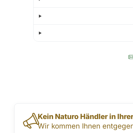
Direktkontakt & Beratung
Kein Naturo Händler in Ihr
Wir kommen Ihnen entgegen