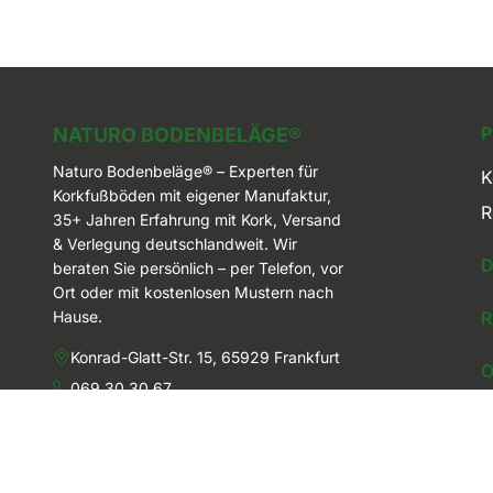
Naturo Bodenbeläge
NATURO BODENBELÄGE®
Naturo Bodenbeläge® – Experten für
K
Korkfußböden mit eigener Manufaktur,
R
35+ Jahren Erfahrung mit Kork, Versand
& Verlegung deutschlandweit. Wir
D
beraten Sie persönlich – per Telefon, vor
Ort oder mit kostenlosen Mustern nach
Hause.
R
Konrad-Glatt-Str. 15, 65929 Frankfurt
O
069 30 30 67
info@naturobodenbelaege.de