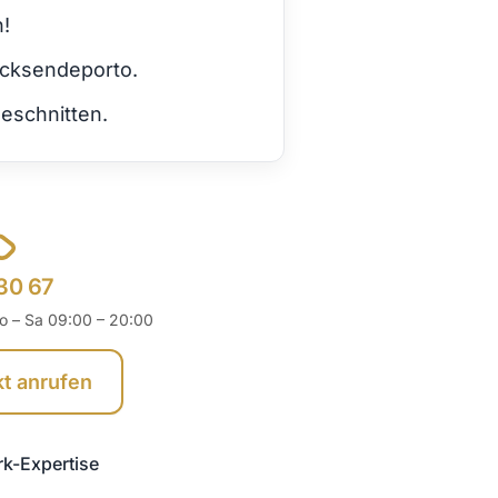
h!
ücksendeporto.
eschnitten.
30 67
o – Sa 09:00 – 20:00
kt anrufen
rk-Expertise