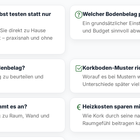
bst testen statt nur
Welcher Bodenbelag p
Ein grundsätzlicher Einst
Sie direkt zu Hause
und Budget sinnvoll ab
rt – praxisnah und ohne
denbelag?
Korkboden-Muster ri
 zu beurteilen und
Worauf es bei Mustern 
Unterschiede später vi
mmt es an?
Heizkosten sparen mi
g zu Raum, Wand und
Wie Kork durch seine n
Raumgefühl beitragen k