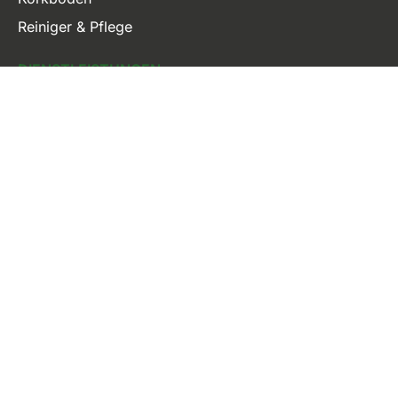
Reiniger & Pflege
DIENSTLEISTUNGEN
RATGEBER
ONLINE-SHOP
FOLLOW US: