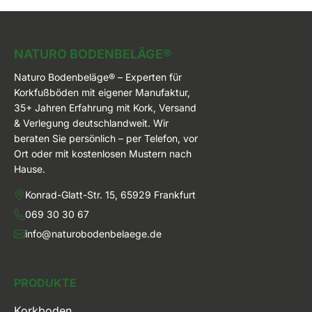
Naturo Bodenbeläge
NATURO BODENBELÄGE®
Naturo Bodenbeläge® – Experten für
Korkfußböden mit eigener Manufaktur,
35+ Jahren Erfahrung mit Kork, Versand
& Verlegung deutschlandweit. Wir
beraten Sie persönlich – per Telefon, vor
Ort oder mit kostenlosen Mustern nach
Hause.
Konrad-Glatt-Str. 15, 65929 Frankfurt
069 30 30 67
info@naturobodenbelaege.de
PRODUKTE
Korkboden