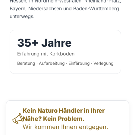
Hessen, in Nordrhein-Westfalen, Rheinland-Pfalz,
Bayern, Niedersachsen und Baden-Württemberg
unterwegs.
35+ Jahre
Erfahrung mit Korkböden
Beratung · Aufarbeitung · Einfärbung · Verlegung
Direktkontakt & Beratung
Kein Naturo Händler in Ihrer
Nähe? Kein Problem.
Wir kommen Ihnen entgegen.