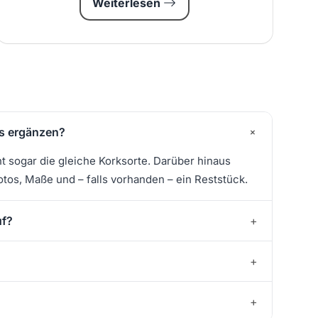
Weiterlesen
+
os ergänzen?
ht sogar die gleiche Korksorte. Darüber hinaus
otos, Maße und – falls vorhanden – ein Reststück.
uf?
+
+
+