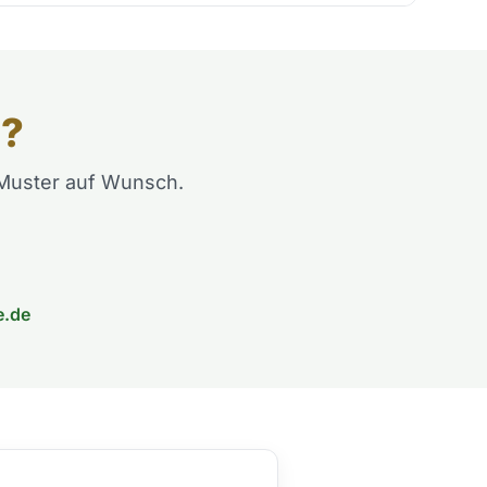
n?
e Muster auf Wunsch.
e.de