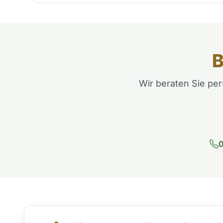
B
Wir beraten Sie per
0
Direktkontakt & Beratung