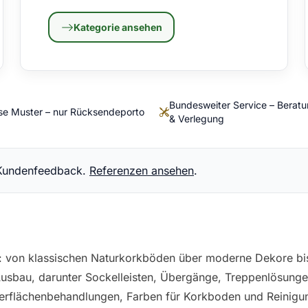
Kategorie ansehen
Bundesweiter Service – Berat
se Muster – nur Rücksendeporto
& Verlegung
 Kundenfeedback.
Referenzen ansehen
.
: von klassischen Naturkorkböden über moderne Dekore bis
Ausbau
, darunter
Sockelleisten
, Übergänge, Treppenlösunge
erflächenbehandlungen
,
Farben für Korkboden
und
Reinigu