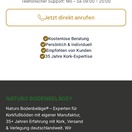
Telefonischer Support: Mo – Sa 09:00 – 20:00
Jetzt direkt anrufen
Kostenlose Beratung
Persönlich & individuell
Empfohlen von Kunden
35 Jahre Kork-Expertise
Naturo Bodenbeläge
NATURO BODENBELÄGE®
Naturo Bodenbeläge® – Experten für
Korkfußböden mit eigener Manufaktur,
35+ Jahren Erfahrung mit Kork, Versand
& Verlegung deutschlandweit. Wir