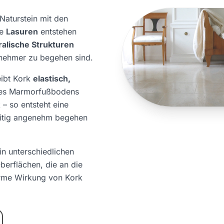
Naturstein mit den
le
Lasuren
entstehen
alische Strukturen
enehmer zu begehen sind.
eibt Kork
elastisch,
ines Marmorfußbodens
 – so entsteht eine
zeitig angenehm begehen
n unterschiedlichen
berflächen, die an die
arme Wirkung von Kork