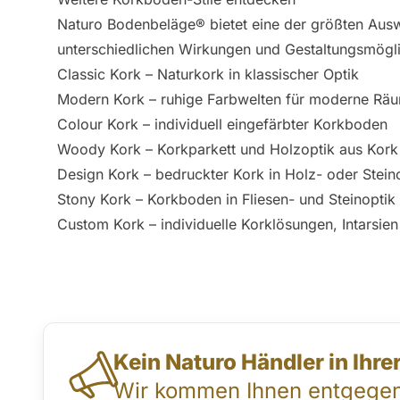
Naturo Bodenbeläge® bietet eine der größten Au
unterschiedlichen Wirkungen und Gestaltungsmögli
Classic Kork
– Naturkork in klassischer Optik
Modern Kork
– ruhige Farbwelten für moderne Rä
Colour Kork
– individuell eingefärbter Korkboden
Woody Kork
– Korkparkett und Holzoptik aus Kork
Design Kork
– bedruckter Kork in Holz- oder Stein
Stony Kork
– Korkboden in Fliesen- und Steinoptik
Custom Kork
– individuelle Korklösungen, Intarsie
Direktkontakt & Beratung
Kein Naturo Händler in Ihr
Wir kommen Ihnen entgegen