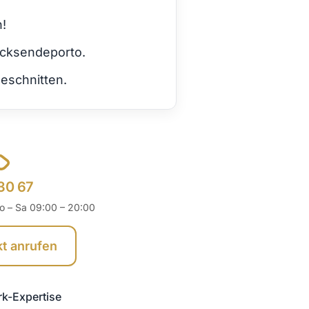
h!
ücksendeporto.
eschnitten.
30 67
o – Sa 09:00 – 20:00
kt anrufen
rk-Expertise