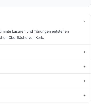
+
estimmte Lasuren und Tönungen entstehen
schen Oberfläche von Kork.
+
+
+
+