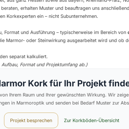
, aus ganz Hessen sowie aus Bayern, Rheinland-Pfalz, No
al beraten, erhalten Muster und beauftragen uns anschließen
nen Korkexperten ein – nicht Subunternehmen.
au, Format und Ausführung – typischerweise im Bereich von
ie Marmor- oder Steinwirkung ausgearbeitet wird und ob de
en separat kalkuliert.
, Aufbau, Format und Projektumfang ab.)
armor Kork für Ihr Projekt find
 von Ihrem Raum und Ihrer gewünschten Wirkung. Wir zeig
ngen in Marmoroptik und senden bei Bedarf Muster zur Ab
Projekt besprechen
Zur Korkböden-Übersicht