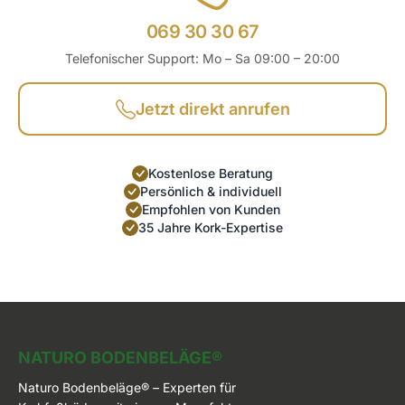
069 30 30 67
Telefonischer Support: Mo – Sa 09:00 – 20:00
Jetzt direkt anrufen
Kostenlose Beratung
Persönlich & individuell
Empfohlen von Kunden
35 Jahre Kork-Expertise
Naturo Bodenbeläge
NATURO BODENBELÄGE®
Naturo Bodenbeläge® – Experten für