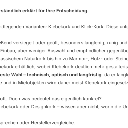
tändlich erklärt für Ihre Entscheidung.
t
ndlegenden Varianten: Klebekork und Klick-Kork. Diese unte
eßend versiegelt oder geölt, besonders langlebig, ruhig und
Einbau, aber weniger Auswahl und empfindlicher gegenüber
klassischem Naturkork bis hin zu Marmor-, Holz- oder Stein
bekork erhältlich, wobei Klebekork deutlich mehr gestalteri
este Wahl – technisch, optisch und langfristig
, da er langl
e und in Mietobjekten wird daher meist Klebekork eingesetz
n oft. Doch was bedeutet das eigentlich konkret?
lebekork oder Designkork – wissen aber nicht, worin die Un
prechen oder Herstellervergleiche.