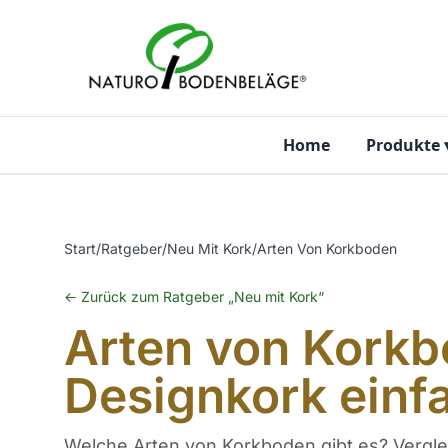
Zum Inhalt springen
Home
Produkte
Start
/
Ratgeber
/
Neu Mit Kork
/
Arten Von Korkboden
← Zurück zum Ratgeber „Neu mit Kork“
Arten von Korkb
Designkork einfa
Welche Arten von Korkboden gibt es? Vergle