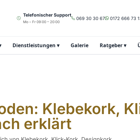
Telefonischer Support
069 30 30 67
0172 666 73 1
Mo – Fr 09:00 – 20:00
▾
Dienstleistungen
▾
Galerie
Ratgeber
▾
oden: Klebekork, Kl
ch erklärt
ich von Klebekork, Klick-Kork, Designkork